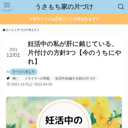
うさもち家の片づけ
メニュー
☆当サイトには広告リンクが含まれます☆
ホーム
片づけの考え方
妊活中の私が肝に銘じている、
2021
片付けの方針3つ【今のうちにや
12/01
れ】
片づけの考え方
喝！
イライラへの対処
妊活中(妊娠する前)の片づけ
2021-12-01
2022-04-29