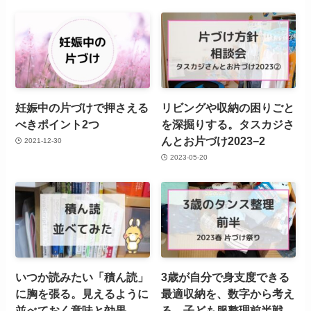
妊娠中の片づけで押さえる
リビングや収納の困りごと
べきポイント2つ
を深掘りする。タスカジさ
んとお片づけ2023−2
2021-12-30
2023-05-20
いつか読みたい「積ん読」
3歳が自分で身支度できる
に胸を張る。見えるように
最適収納を、数字から考え
並べておく意味と効果
る。子ども服整理前半戦