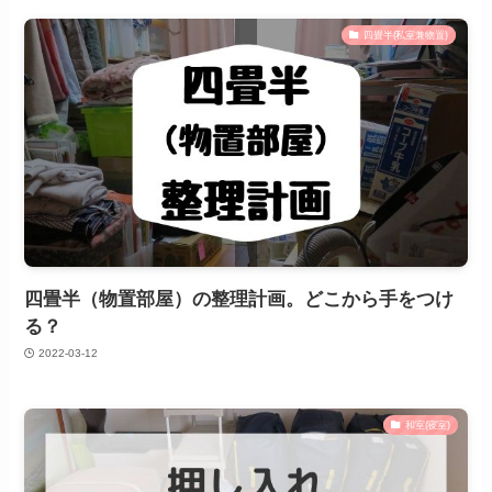
四畳半(私室兼物置)
四畳半（物置部屋）の整理計画。どこから手をつけ
る？
2022-03-12
和室(寝室)