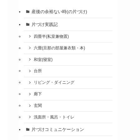
産後の余裕ない時(の片づけ)
片づけ実践記
四畳半(私室兼物置)
六畳(旦那の部屋兼衣類・本)
和室(寝室)
台所
リビング・ダイニング
廊下
玄関
洗面所・風呂・トイレ
片づけコミュニケーション