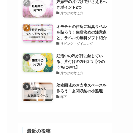
妊娠中の片づけで押さえるべ
きポイント2つ
片づけの考え方
オモチャの住所に写真ラベル
を貼ろう！住所決めの注意点
と、ラベルの無料ソフト紹介
リビング・ダイニング
妊活中の私が肝に銘じてい
る、片付けの方針3つ【今の
うちにやれ】
片づけの考え方
幼稚園児のお支度スペースを
作ろう！玄関収納の小整理
廊下
最近の投稿