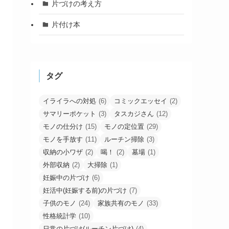
片づけの考え方
片付け本
タグ
イライラへの対処
(6)
コミックエッセイ
(2)
サマリーポケット
(3)
タスカジさん
(12)
モノの仕分け
(15)
モノの定位置
(29)
モノを手放す
(11)
ルーチン掃除
(3)
収納の小ワザ
(2)
喝！
(2)
墓場
(1)
外部収納
(2)
大掃除
(1)
妊娠中の片づけ
(6)
妊活中(妊娠する前)の片づけ
(7)
子供のモノ
(24)
家族共有のモノ
(33)
性格統計学
(10)
日常の片づけ(ルーチン片づけ)
(4)