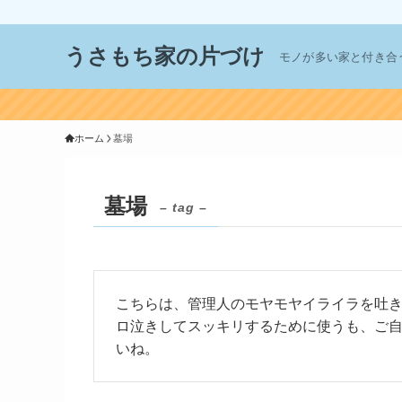
うさもち家の片づけ
モノが多い家と付き合
ホーム
墓場
墓場
– tag –
こちらは、管理人のモヤモヤイライラを吐
ロ泣きしてスッキリするために使うも、ご
いね。