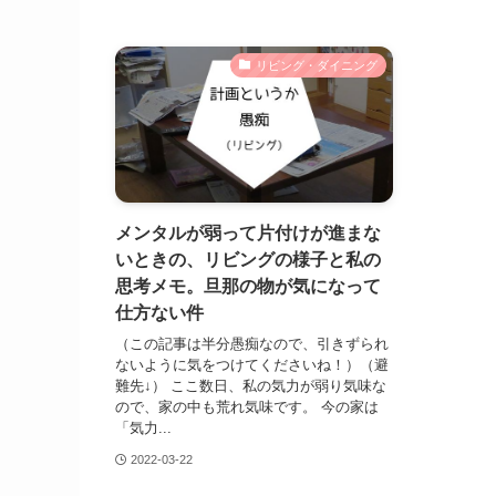
リビング・ダイニング
メンタルが弱って片付けが進まな
いときの、リビングの様子と私の
思考メモ。旦那の物が気になって
仕方ない件
（この記事は半分愚痴なので、引きずられ
ないように気をつけてくださいね！）（避
難先↓） ここ数日、私の気力が弱り気味な
ので、家の中も荒れ気味です。 今の家は
「気力...
2022-03-22