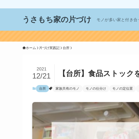
うさもち家の片づけ
モノが多い家と付き合
ホーム
片づけ実践記
台所
2021
【台所】食品ストック
12/21
台所
家族共有のモノ
モノの仕分け
モノの定位置