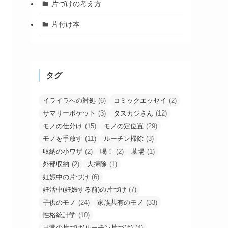
片づけの考え方
片付け本
タグ
イライラへの対処
(6)
コミックエッセイ
(2)
サマリーポケット
(3)
タスカジさん
(12)
モノの仕分け
(15)
モノの定位置
(29)
モノを手放す
(11)
ルーチン掃除
(3)
収納の小ワザ
(2)
喝！
(2)
墓場
(1)
外部収納
(2)
大掃除
(1)
妊娠中の片づけ
(6)
妊活中(妊娠する前)の片づけ
(7)
子供のモノ
(24)
家族共有のモノ
(33)
性格統計学
(10)
日常の片づけ(ルーチン片づけ)
(4)