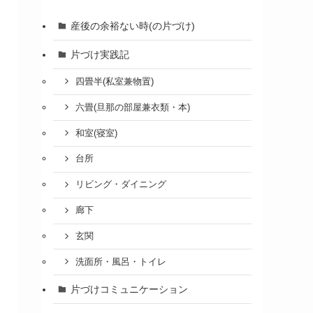
産後の余裕ない時(の片づけ)
片づけ実践記
四畳半(私室兼物置)
六畳(旦那の部屋兼衣類・本)
和室(寝室)
台所
リビング・ダイニング
廊下
玄関
洗面所・風呂・トイレ
片づけコミュニケーション