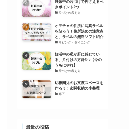
妊娠中の片づけで押さえるべ
きポイント2つ
片づけの考え方
オモチャの住所に写真ラベル
を貼ろう！住所決めの注意点
と、ラベルの無料ソフト紹介
リビング・ダイニング
妊活中の私が肝に銘じてい
る、片付けの方針3つ【今の
うちにやれ】
片づけの考え方
幼稚園児のお支度スペースを
作ろう！玄関収納の小整理
廊下
最近の投稿