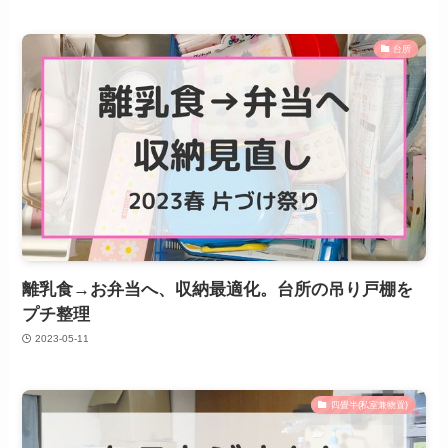
台所
離乳食→お弁当へ、収納最適化。台所の吊り戸棚を
プチ整理
2023-05-11
四畳半(私室兼物置)