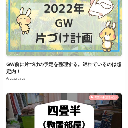
GW前に片づけの予定を整理する。遅れているのは想
定内！
2022-04-27
四畳半(私室兼物置)