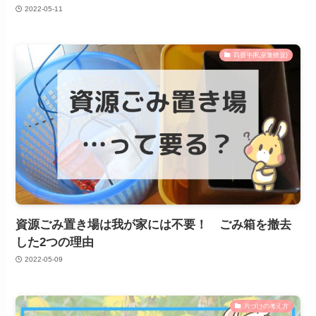
2022-05-11
四畳半(私室兼物置)
資源ごみ置き場は我が家には不要！ ごみ箱を撤去
した2つの理由
2022-05-09
片づけの考え方