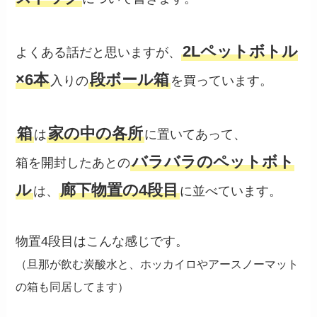
2Lペットボトル
よくある話だと思いますが、
×6本
段ボール箱
入りの
を買っています。
箱
家の中の各所
は
に置いてあって、
バラバラのペットボト
箱を開封したあとの
ル
廊下物置の4段目
は、
に並べています。
物置4段目はこんな感じです。
（旦那が飲む炭酸水と、ホッカイロやアースノーマット
の箱も同居してます）