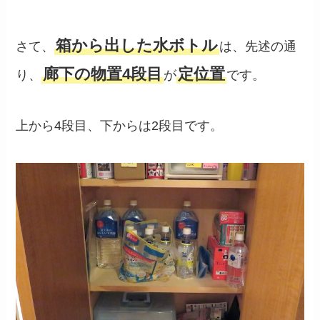
箱から出した水ボトル
さて、
は、先述の通
廊下の物置4段目
定位置
り、
が
です。
上から4段目、下からは2段目です。