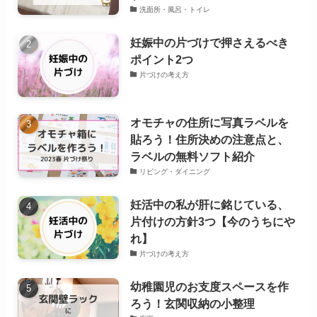
洗面所・風呂・トイレ
妊娠中の片づけで押さえるべき
ポイント2つ
片づけの考え方
オモチャの住所に写真ラベルを
貼ろう！住所決めの注意点と、
ラベルの無料ソフト紹介
リビング・ダイニング
妊活中の私が肝に銘じている、
片付けの方針3つ【今のうちにや
れ】
片づけの考え方
幼稚園児のお支度スペースを作
ろう！玄関収納の小整理