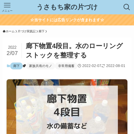
うさもち家の片づけ
メニュー
☆当サイトには広告リンクが含まれます☆
ホーム
片づけ実践記
廊下
廊下物置4段目。水のローリング
2022
2/07
ストックを整理する
2022-02-07
2022-08-01
廊下
家族共有のモノ
非常用備蓄