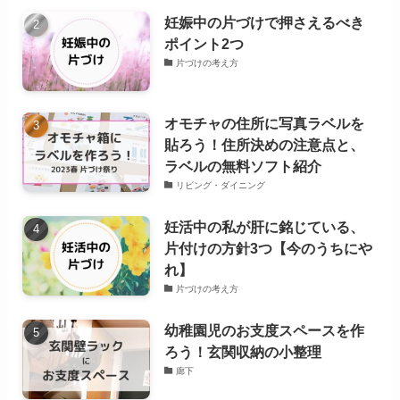
妊娠中の片づけで押さえるべき
ポイント2つ
片づけの考え方
オモチャの住所に写真ラベルを
貼ろう！住所決めの注意点と、
ラベルの無料ソフト紹介
リビング・ダイニング
妊活中の私が肝に銘じている、
片付けの方針3つ【今のうちにや
れ】
片づけの考え方
幼稚園児のお支度スペースを作
ろう！玄関収納の小整理
廊下